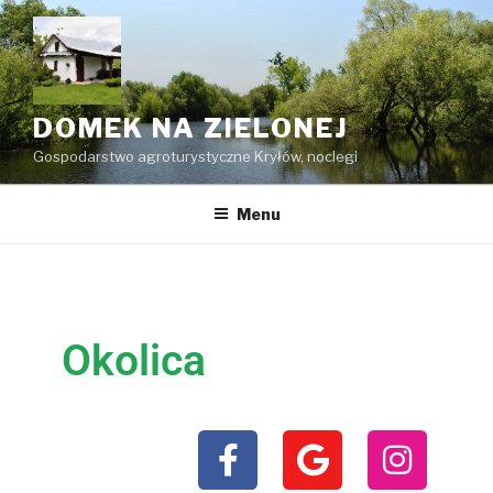
DOMEK NA ZIELONEJ
Gospodarstwo agroturystyczne Kryłów, noclegi
Menu
Okolica