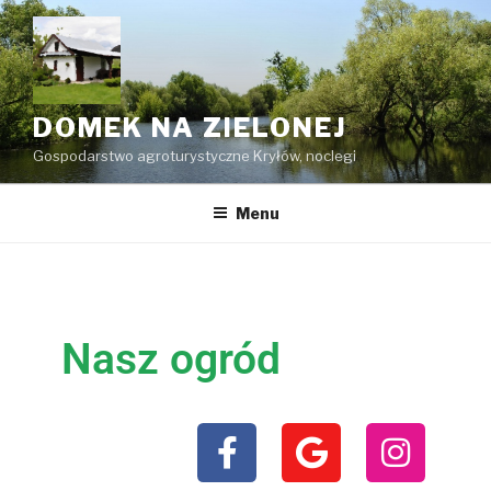
DOMEK NA ZIELONEJ
Gospodarstwo agroturystyczne Kryłów, noclegi
Menu
Nasz ogród